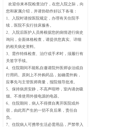
欢迎你来本院检查治疗，在您入院之际，向
您和家属介绍，并请协助作好以下各项：
1、入院时请按医院规定，办理有关住院手
续，医院不实行挂床服务。
2、入院后医护人员将根据您的病情进行病史
询问，全面体格检查，请提供您真实、详细
的相关病史资料。
3、需作特殊检查、治疗或手术时，须履行有
关签字手续。
4、住院期间不能私自邀请院外医师诊治或自
行用药。原则上不外购药品，如确需外购，
应事先与主管医师商量，报院领导批准。
5、保持病房安静，不高声喧哗，室内请勿吸
烟。不准使用外接电源的电器。
6、住院期间，病人不得擅自离开医院或外
宿，由此而产生的一切不良后果，责任自
负。
7、住院病人可携带生活必需用品，严禁带入