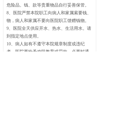
危险品。钱、款等贵重物品自行妥善保管。
8、医院严禁本院职工向病人和家属索要钱、
物，病人和家属不要向医院职工馈赠钱物。
9、医院全天供应开水、热水、生活用水。请
到指定地点使用。
10、病人如有不遵守本院规章制度或违纪
者，医院要给予劝阻教育或罚款，必要时通
知工作单位或请有关部门处理。
11、医院欢迎您提出改进工作和建议。
12、病人住院期间需家属陪护。
注意：入院交费收据请自行妥善保管，遗失
概不负责。
贵公网安备 52052202522541号