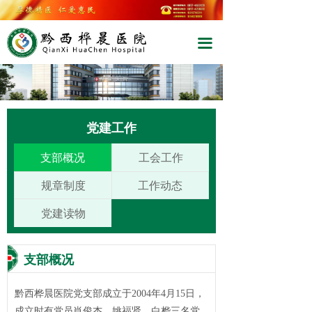
끀
끀
党建工作
支部概况
工会工作
规章制度
工作动态
党建读物
支部概况
黔西桦晨医院党支部成立于2004年4月15日，
成立时有党员肖俊杰、姚福贤、白桦三名党