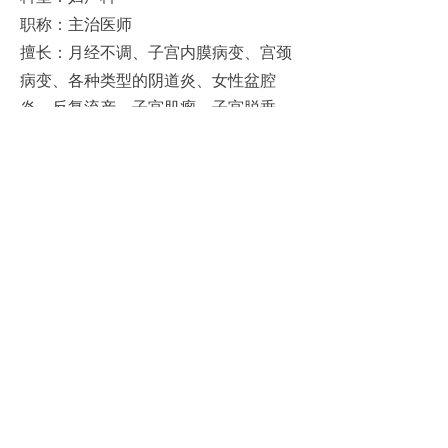
职称：主治医师
擅长：
月经不调、子宫内膜病变、宫颈
病变、各种类型的阴道炎、女性盆腔
炎、反复流产、子宫肌瘤、子宫脱垂、
陈旧性会阴裂伤、卵巢肿瘤、不孕症、
异常子宫出血等常见妇科疾病的诊断、
手术治疗，产科手术产及顺产的急救及
处理，对指导孕期保健及产后康复有新
理念。
贵公网安备 52052202522541号
copyright@ 2018 黔西桦晨医院官网
黔ICP备20000163号-1
医院地址：贵州省毕节市黔西市金凤大道(黔西市消防大
队西边对面)