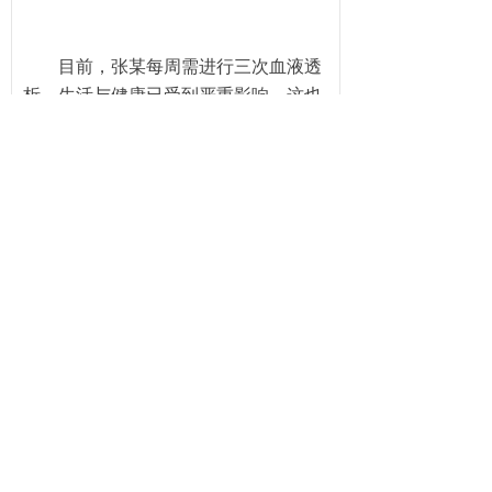
目前，张某每周需进行三次血液透
析，生活与健康已受到严重影响。这也
为广大年轻人敲响警钟：保持规律作
息、避免长期熬夜、注意劳逸结合，是
维护肾脏健康的重要一环。如身体持续
出现异常疲劳、排尿习惯改变等信号，
应及时就医检查，切勿掉以轻心。
健康是人生发展的基石，别让不良
生活习惯透支你的未来。
图 文：陈 羽
编 辑：余燕群
审校一（初审）：张 菊
审校二（复审）：张学开